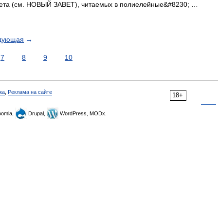
вета (см. НОВЫЙ ЗАВЕТ), читаемых в полиелейные&#8230; …
дующая
→
7
8
9
10
ка
,
Реклама на сайте
18+
omla,
Drupal,
WordPress, MODx.