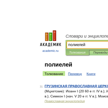
Словари и энциклоп
academic.ru
Толкования
Переводы
полиелей
Толкование
Перевод
Книги
ГРУЗИНСКАЯ ПРАВОСЛАВНАЯ ЦЕРКОВ
31
(Мцхетские): Иоанн I (20 60 е гг. IV в.); Иа
в.); Симеон I (нач. V 20 е гг. V в.); Моис
Православная энциклопедия