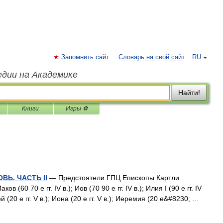
Запомнить сайт
Словарь на свой сайт
RU
едии на Академике
Найти!
Книги
Игры ⚽
Ь. ЧАСТЬ II
— Предстоятели ГПЦ Епископы Картли
ков (60 70 е гг. IV в.); Иов (70 90 е гг. IV в.); Илия I (90 е гг. IV
ей (20 е гг. V в.); Иона (20 е гг. V в.); Иеремия (20 е&#8230; …