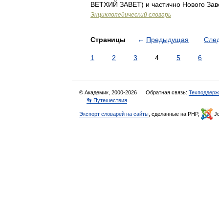
ВЕТХИЙ ЗАВЕТ) и частично Нового За
Энциклопедический словарь
Страницы
←
Предыдущая
Сле
1
2
3
4
5
6
© Академик, 2000-2026
Обратная связь:
Техподдерж
👣 Путешествия
Экспорт словарей на сайты
, сделанные на PHP,
Jo