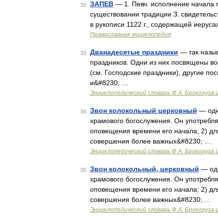
ЗАПЕВ
— 1. Певч. исполнение начала 
32
существовании традиции З. свидетельст
в рукописи 1122 г., содержащей иерус
Православная энциклопедия
Дванадесятые праздники
— так назыв
33
праздников. Одни из них посвящены в
(см. Господские праздники), другие 
и&#8230; …
Энциклопедический словарь Ф.А. Брокгауза 
Звон колокольный церковный
— одн
34
храмового богослужения. Он употребля
оповещения времени его начала; 2) д
совершения более важных&#8230; …
Энциклопедический словарь Ф.А. Брокгауза 
Звон колокольный, церковный
— одн
35
храмового богослужения. Он употребля
оповещения времени его начала; 2) д
совершения более важных&#8230; …
Энциклопедический словарь Ф.А. Брокгауза 