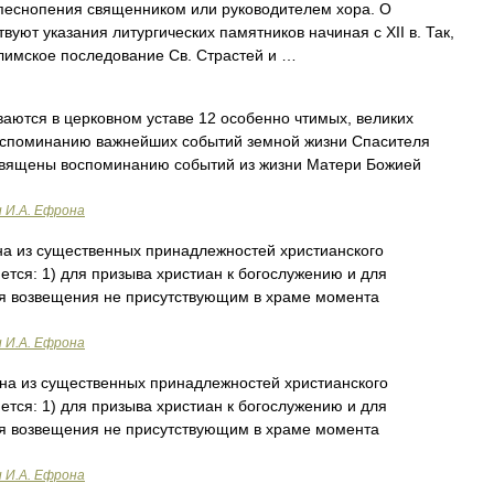
песнопения священником или руководителем хора. О
вуют указания литургических памятников начиная с XII в. Так,
алимское последование Св. Страстей и …
аются в церковном уставе 12 особенно чтимых, великих
оспоминанию важнейших событий земной жизни Спасителя
посвящены воспоминанию событий из жизни Матери Божией
и И.А. Ефрона
а из существенных принадлежностей христианского
ется: 1) для призыва христиан к богослужению и для
ля возвещения не присутствующим в храме момента
и И.А. Ефрона
а из существенных принадлежностей христианского
ется: 1) для призыва христиан к богослужению и для
ля возвещения не присутствующим в храме момента
и И.А. Ефрона