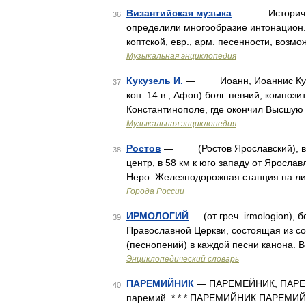
Византийская музыка
— Историч. ус
36
определили многообразие интонацион. с
коптской, евр., арм. песенности, возм
Музыкальная энциклопедия
Кукузель И.
— Иоанн, Иоаннис Кукузел
37
кон. 14 в., Афон) болг. певчий, компози
Константинополе, где окончил Высшую
Музыкальная энциклопедия
Ростов
— (Ростов Ярославский), в Я
38
центр, в 58 км к юго западу от Яросл
Неро. Железнодорожная станция на ли
Города России
ИРМОЛОГИЙ
— (от греч. irmologion)
39
Православной Церкви, состоящая из со
(песнопений) в каждой песни канона. 
Энциклопедический словарь
ПАРЕМИЙНИК
— ПАРЕМЕЙНИК, ПАРЕМИЙ
40
паремий. * * * ПАРЕМИЙНИК ПАРЕМИЙНИ