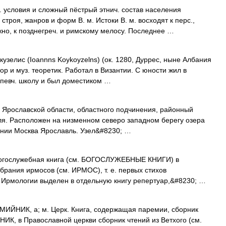
ловия и сложный пёстрый этнич. состав населения
троя, жанров и форм В. м. Истоки В. м. восходят к перс.,
ожно, к позднегреч. и римскому мелосу. Последнее …
ис (Ioannns Koykoyzelns) (ок. 1280, Дуррес, ныне Албания
тор и муз. теоретик. Работал в Византии. С юности жил в
 певч. школу и был доместиком …
рославской области, областного подчинения, районный
авля. Расположен на низменном северо западном берегу озера
нии Москва Ярославль. Узел&#8230; …
, богослужебная книга (см. БОГОСЛУЖЕБНЫЕ КНИГИ) в
брания ирмосов (см. ИРМОС), т. е. первых стихов
В Ирмологии выделен в отдельную книгу репертуар,&#8230; …
НИК, а; м. Церк. Книга, содержащая паремии, сборник
К, в Православной церкви сборник чтений из Ветхого (см.